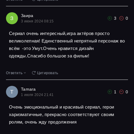
Заира
З
3
0
3 июня 2024 08:15
Сериал очень интересный,игра актёров просто
великолепная! Единственный непрятный персонаж во
всём -это Умут.Очень нравится дизайн
одежды.Спасибо большое за фильм!
Ответить
Цитировать
Tamara
T
1
0
1 июля 2024 21:41
Очень эмоциональный и красивый сериал, герои
харизматичные, прекрасно соответствуют своим
ролям, очень жду продолжения