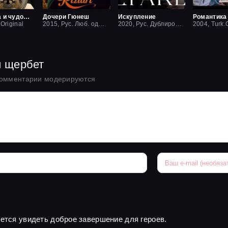
Красавица и чудовище
Дочери Гюнеш
Искупление
Романтика
.Original
2015, Рус. Люб. одноголосый
2020, Рус. Дублированный
2004, Turk.O
й щербет
комментарии модерируются
чется увидеть доброе завершение для героев.