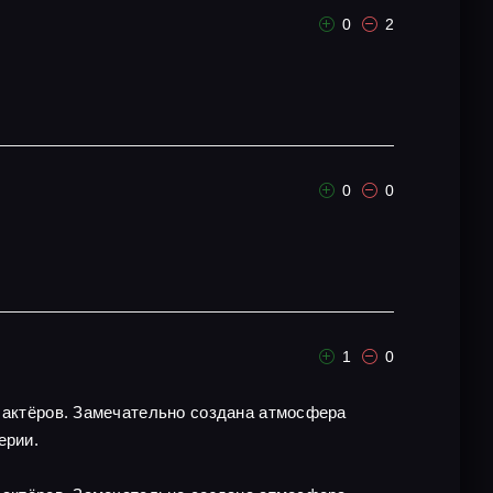
0
2
0
0
1
0
х актёров. Замечательно создана атмосфера
ерии.