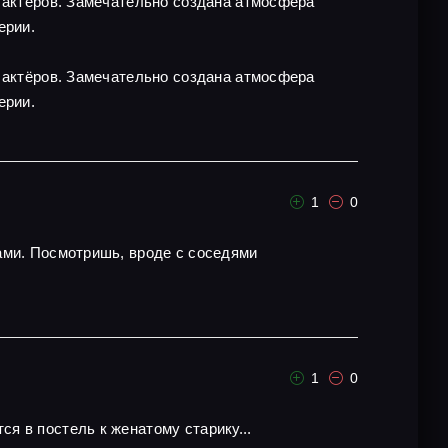
х актёров. Замечательно создана атмосфера
ерии.
х актёров. Замечательно создана атмосфера
ерии.
1
0
ами. Посмотришь, вроде с соседями
1
0
я в постель к женатому старику...