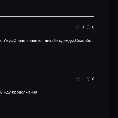
3
0
то Умут.Очень нравится дизайн одежды.Спасибо
1
0
ень жду продолжения