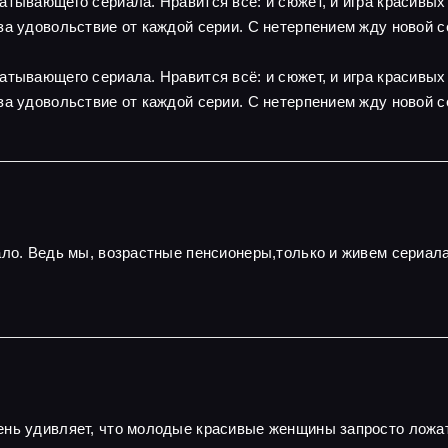
атывающего сериала. Нравится всё: и сюжет, и игра красивы
за удовольствие от каждой серии. С нетерпением жду новой с
атывающего сериала. Нравится всё: и сюжет, и игра красивы
за удовольствие от каждой серии. С нетерпением жду новой с
ало. Ведь мы, возрастные пенсионеры,только и живем сериал
нь удивляет, что молодые красивые женщины запросто ложатс