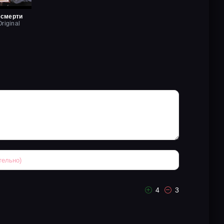
 смерти
riginal
4
3