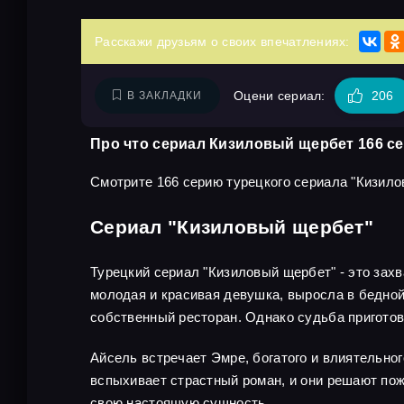
Расскажи друзьям о своих впечатлениях:
Оцени сериал:
206
В ЗАКЛАДКИ
Про что сериал Кизиловый щербет 166 с
Смотрите 166 серию турецкого сериала "Кизило
Сериал "Кизиловый щербет"
Турецкий сериал "Кизиловый щербет" - это зах
молодая и красивая девушка, выросла в бедной 
собственный ресторан. Однако судьба приготов
Айсель встречает Эмре, богатого и влиятельног
вспыхивает страстный роман, и они решают пож
свою настоящую сущность.