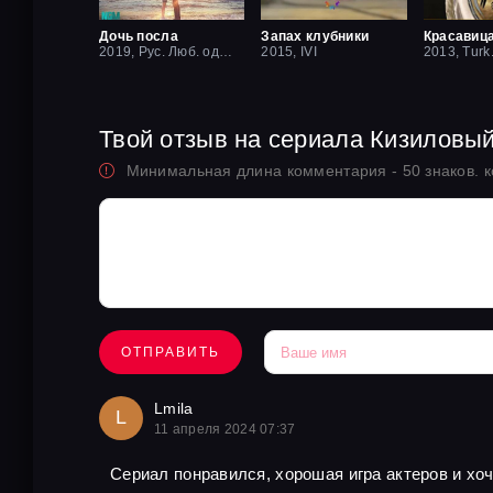
Дочь посла
Запах клубники
2019, Рус. Люб. одноголосый
2015, IVI
2013, Turk
Твой отзыв на сериала Кизиловы
Минимальная длина комментария - 50 знаков. 
ОТПРАВИТЬ
Lmila
L
11 апреля 2024 07:37
Сериал понравился, хорошая игра актеров и хо