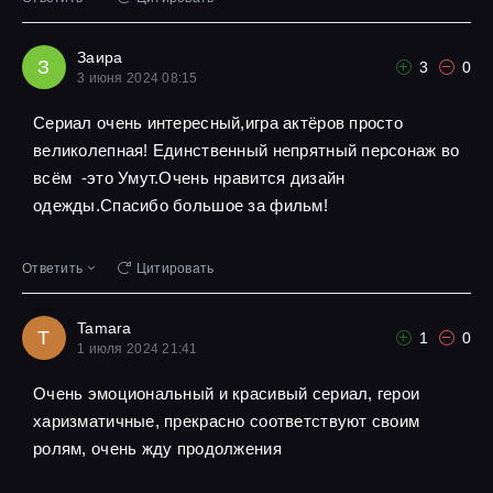
Заира
З
3
0
3 июня 2024 08:15
Сериал очень интересный,игра актёров просто
великолепная! Единственный непрятный персонаж во
всём -это Умут.Очень нравится дизайн
одежды.Спасибо большое за фильм!
Ответить
Цитировать
Tamara
T
1
0
1 июля 2024 21:41
Очень эмоциональный и красивый сериал, герои
харизматичные, прекрасно соответствуют своим
ролям, очень жду продолжения