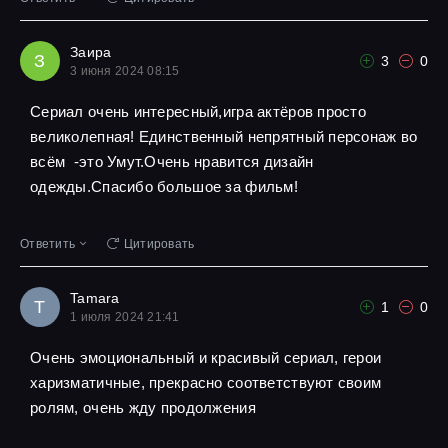
Заира
З
3
0
3 июня 2024 08:15
Сериал очень интересный,игра актёров просто
великолепная! Единственный непрятный персонаж во
всём -это Умут.Очень нравится дизайн
одежды.Спасибо большое за фильм!
Ответить
Цитировать
Tamara
T
1
0
1 июля 2024 21:41
Очень эмоциональный и красивый сериал, герои
харизматичные, прекрасно соответствуют своим
ролям, очень жду продолжения