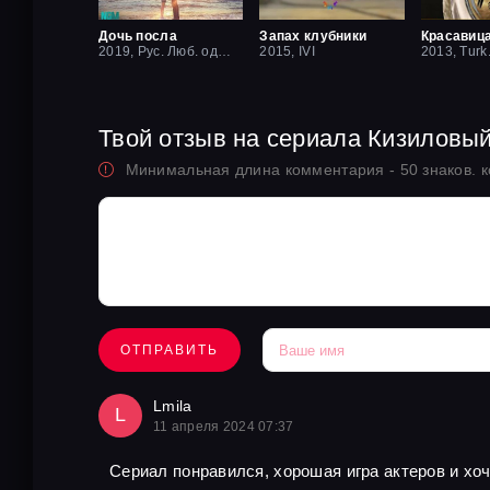
Дочь посла
Запах клубники
2019, Рус. Люб. одноголосый
2015, IVI
2013, Turk
Твой отзыв на сериала Кизиловы
Минимальная длина комментария - 50 знаков. 
ОТПРАВИТЬ
Lmila
L
11 апреля 2024 07:37
Сериал понравился, хорошая игра актеров и хо