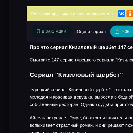
Расскажи друзьям о своих впечатлениях:
Оцени сериал:
206
В ЗАКЛАДКИ
Про что сериал Кизиловый щербет 147 с
Смотрите 147 серию турецкого сериала "Кизило
Сериал "Кизиловый щербет"
Турецкий сериал "Кизиловый щербет" - это зах
молодая и красивая девушка, выросла в бедной 
собственный ресторан. Однако судьба приготов
Айсель встречает Эмре, богатого и влиятельног
вспыхивает страстный роман, и они решают пож
свою настоящую сущность.