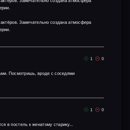
х актёров. Замечательно создана атмосфера
ерии.
х актёров. Замечательно создана атмосфера
ерии.
1
0
ами. Посмотришь, вроде с соседями
1
0
я в постель к женатому старику...