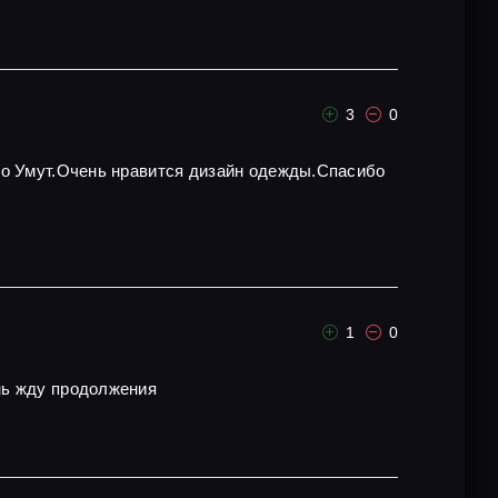
3
0
то Умут.Очень нравится дизайн одежды.Спасибо
1
0
ень жду продолжения