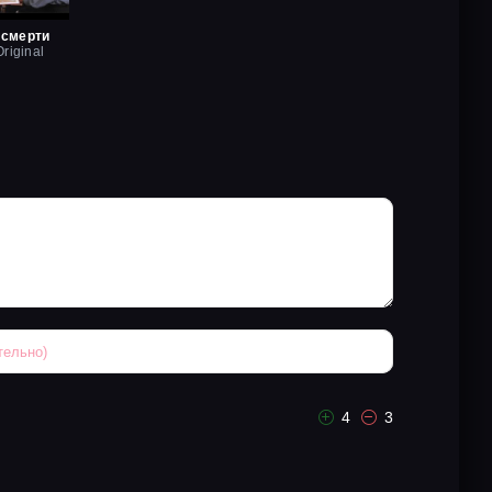
 смерти
riginal
4
3