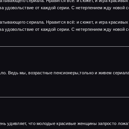
атывающего сериала. Нравится всё: и сюжет, и игра красивы
за удовольствие от каждой серии. С нетерпением жду новой с
атывающего сериала. Нравится всё: и сюжет, и игра красивы
за удовольствие от каждой серии. С нетерпением жду новой с
ало. Ведь мы, возрастные пенсионеры,только и живем сериал
нь удивляет, что молодые красивые женщины запросто ложатс