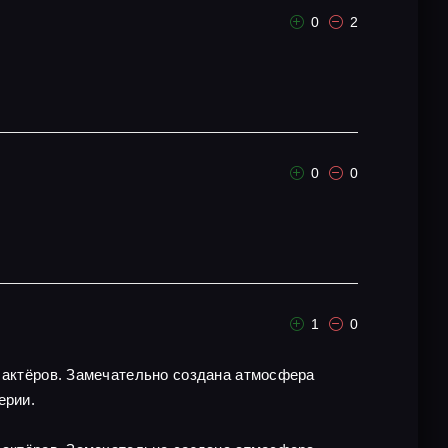
0
2
0
0
1
0
х актёров. Замечательно создана атмосфера
ерии.