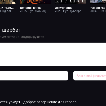
Красавица и чудовище
Дочери Гюнеш
Искупление
Романтика
.Original
2015, Рус. Люб. одноголосый
2020, Рус. Дублированный
2004, Turk.O
й щербет
комментарии модерируются
чется увидеть доброе завершение для героев.