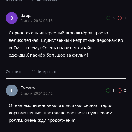
Заира
З
3
0
3 июня 2024 08:15
Сериал очень интересный,игра актёров просто
великолепная! Единственный непрятный персонаж во
всём -это Умут.Очень нравится дизайн
одежды.Спасибо большое за фильм!
Ответить
Цитировать
Tamara
T
1
0
1 июля 2024 21:41
Очень эмоциональный и красивый сериал, герои
харизматичные, прекрасно соответствуют своим
ролям, очень жду продолжения