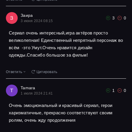
Заира
З
3
0
3 июня 2024 08:15
Сериал очень интересный,игра актёров просто
великолепная! Единственный непрятный персонаж во
всём -это Умут.Очень нравится дизайн
одежды.Спасибо большое за фильм!
Ответить
Цитировать
Tamara
T
1
0
1 июля 2024 21:41
Очень эмоциональный и красивый сериал, герои
харизматичные, прекрасно соответствуют своим
ролям, очень жду продолжения