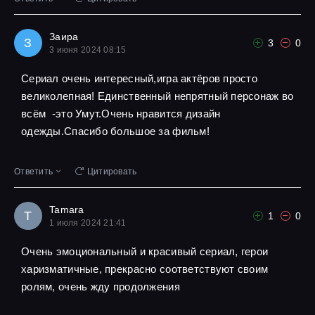
Заира
З
3
0
3 июня 2024 08:15
Сериал очень интересный,игра актёров просто
великолепная! Единственный непрятный персонаж во
всём -это Умут.Очень нравится дизайн
одежды.Спасибо большое за фильм!
Ответить
Цитировать
Tamara
T
1
0
1 июля 2024 21:41
Очень эмоциональный и красивый сериал, герои
харизматичные, прекрасно соответствуют своим
ролям, очень жду продолжения