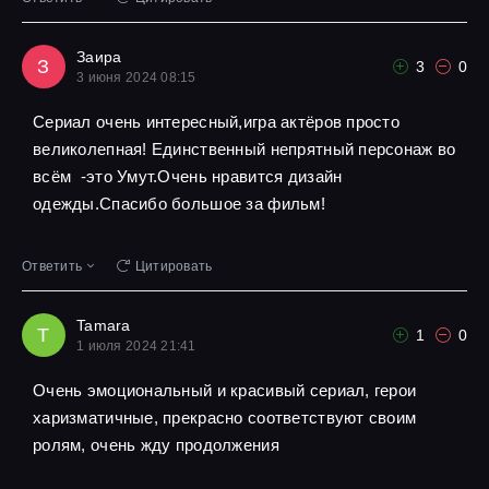
Заира
З
3
0
3 июня 2024 08:15
Сериал очень интересный,игра актёров просто
великолепная! Единственный непрятный персонаж во
всём -это Умут.Очень нравится дизайн
одежды.Спасибо большое за фильм!
Ответить
Цитировать
Tamara
T
1
0
1 июля 2024 21:41
Очень эмоциональный и красивый сериал, герои
харизматичные, прекрасно соответствуют своим
ролям, очень жду продолжения