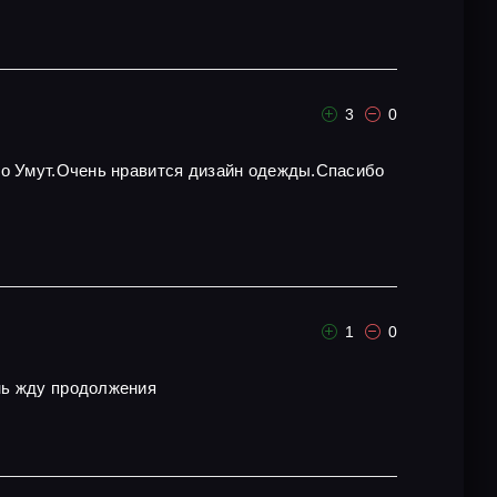
3
0
то Умут.Очень нравится дизайн одежды.Спасибо
1
0
ень жду продолжения