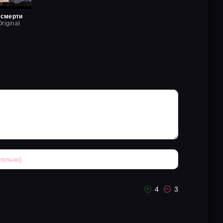
 смерти
riginal
4
3