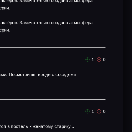
х актёров. Замечательно создана атмосфера
ерии.
х актёров. Замечательно создана атмосфера
ерии.
1
0
ами. Посмотришь, вроде с соседями
1
0
я в постель к женатому старику...