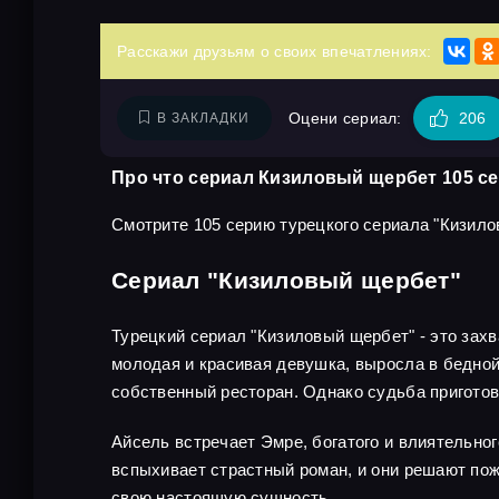
Расскажи друзьям о своих впечатлениях:
Оцени сериал:
206
В ЗАКЛАДКИ
Про что сериал Кизиловый щербет 105 с
Смотрите 105 серию турецкого сериала "Кизило
Сериал "Кизиловый щербет"
Турецкий сериал "Кизиловый щербет" - это зах
молодая и красивая девушка, выросла в бедной 
собственный ресторан. Однако судьба приготов
Айсель встречает Эмре, богатого и влиятельног
вспыхивает страстный роман, и они решают пож
свою настоящую сущность.