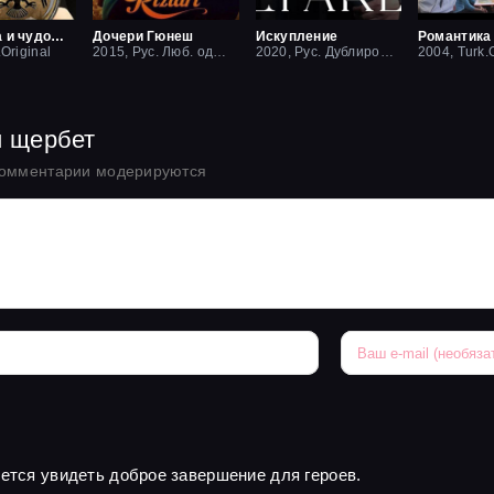
Красавица и чудовище
Дочери Гюнеш
Искупление
Романтика
.Original
2015, Рус. Люб. одноголосый
2020, Рус. Дублированный
2004, Turk.O
й щербет
комментарии модерируются
чется увидеть доброе завершение для героев.