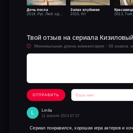
Дочь посла
Запах клубники
2019, Рус. Люб. одноголосый
2015, IVI
2013, Turk
Твой отзыв на сериала Кизиловы
Минимальная длина комментария - 50 знаков. 
ОТПРАВИТЬ
Lmila
L
11 апреля 2024 07:37
Сериал понравился, хорошая игра актеров и хо