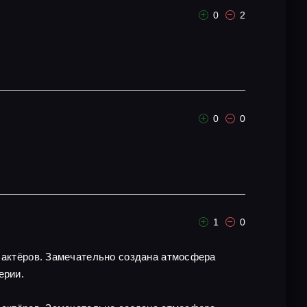
0
2
0
0
1
0
х актёров. Замечательно создана атмосфера
ерии.