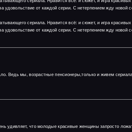
атывающего сериала. Нравится всё: и сюжет, и игра красивы
за удовольствие от каждой серии. С нетерпением жду новой с
атывающего сериала. Нравится всё: и сюжет, и игра красивы
за удовольствие от каждой серии. С нетерпением жду новой с
ало. Ведь мы, возрастные пенсионеры,только и живем сериал
нь удивляет, что молодые красивые женщины запросто ложатс