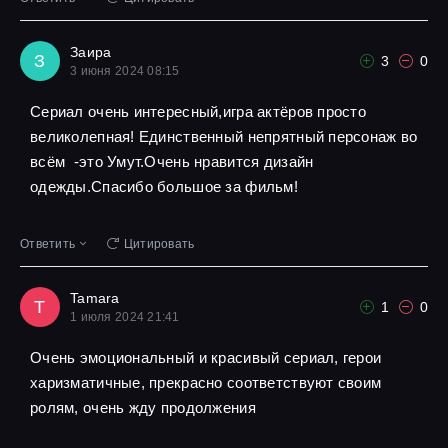
Заира
З
3
0
3 июня 2024 08:15
Сериал очень интересный,игра актёров просто
великолепная! Единственный непрятный персонаж во
всём -это Умут.Очень нравится дизайн
одежды.Спасибо большое за фильм!
Ответить
Цитировать
Tamara
T
1
0
1 июля 2024 21:41
Очень эмоциональный и красивый сериал, герои
харизматичные, прекрасно соответствуют своим
ролям, очень жду продолжения