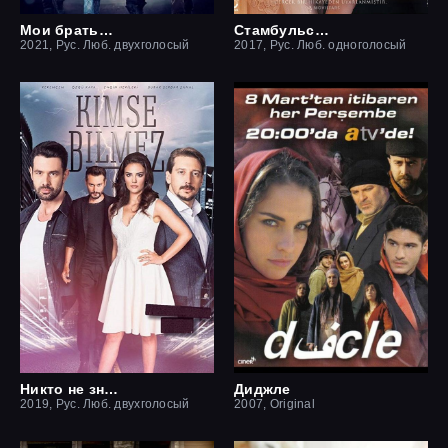
Мои братья / Братья и сестры
Стамбульская невеста / Невеста из стамбула
2021, Рус. Люб. двухголосый
2017, Рус. Люб. одноголосый
Никто не знает
Диджле
2019, Рус. Люб. двухголосый
2007, Original