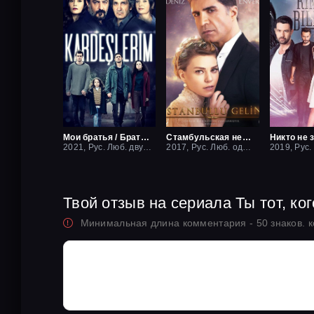
Мои братья / Братья и сестры
Стамбульская невеста / Невеста из стамбула
Никто не 
2021, Рус. Люб. двухголосый
2017, Рус. Люб. одноголосый
Твой отзыв на сериала Ты тот, ко
Минимальная длина комментария - 50 знаков. 