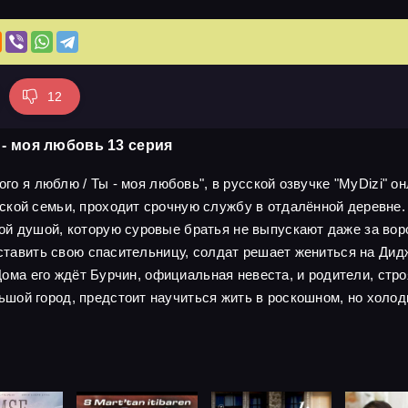
12
 - моя любовь 13 серия
ого я люблю / Ты - моя любовь", в русской озвучке "MyDizi" о
ской семьи, проходит срочную службу в отдалённой деревне.
й душой, которую суровые братья не выпускают даже за воро
оставить свою спасительницу, солдат решает жениться на Дид
. Дома его ждёт Бурчин, официальная невеста, и родители, ст
ой город, предстоит научиться жить в роскошном, но холодн