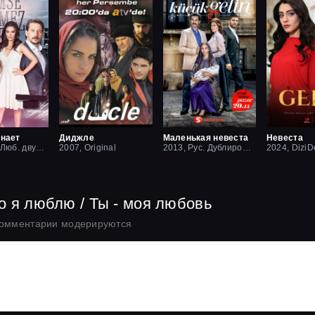
знает
Диджле
Маленькая невеста
Невеста
2019, Рус. Люб. двухголосый
2007, Original
2013, Рус. Дублированный
2024, DiziD
го я люблю / Ты - моя любовь
комментарии модерируются