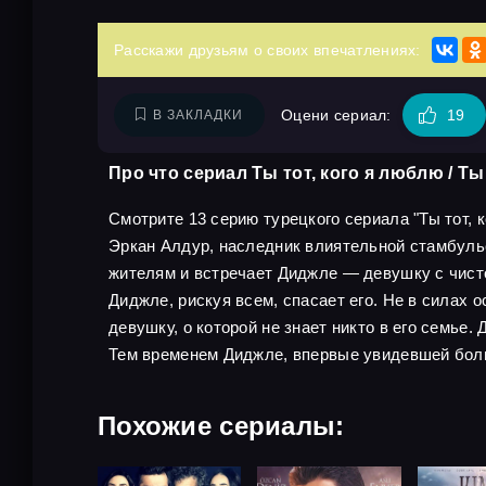
Расскажи друзьям о своих впечатлениях:
Оцени сериал:
19
В ЗАКЛАДКИ
Про что сериал Ты тот, кого я люблю / Ты
Смотрите 13 серию турецкого сериала "Ты тот, к
Эркан Алдур, наследник влиятельной стамбуль
жителям и встречает Диджле — девушку с чисто
Диджле, рискуя всем, спасает его. Не в силах 
девушку, о которой не знает никто в его семье
Тем временем Диджле, впервые увидевшей больш
Похожие сериалы: