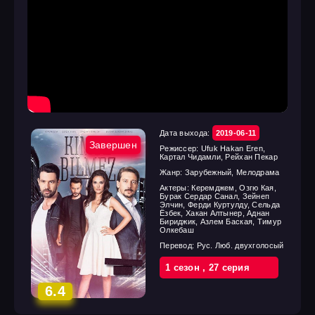
Дата выхода:
2019-06-11
Завершен
Режиссер:
Ufuk Hakan Eren,
Картал Чидамли, Рейхан Пекар
Жанр:
Зарубежный, Мелодрама
Актеры:
Керемджем, Озгю Кая,
Бурак Сердар Санал, Зейнеп
Элчин, Ферди Куртулду, Сельда
Ёзбек, Хакан Алтынер, Аднан
Бириджик, Азлем Баская, Тимур
Олкебаш
Перевод:
Рус. Люб. двухголосый
1 cезон
,
27 cерия
6.4