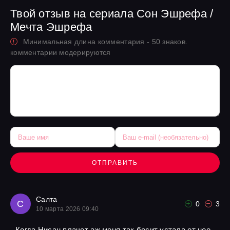
Твой отзыв на сериала Сон Эшрефа /
Мечта Эшрефа
Минимальная длина комментария - 50 знаков.
комментарии модерируются
ОТПРАВИТЬ
Салта
С
0
3
10 марта 2026 09:40
Когда Нисан плачет аж меня так бесит устала от нее