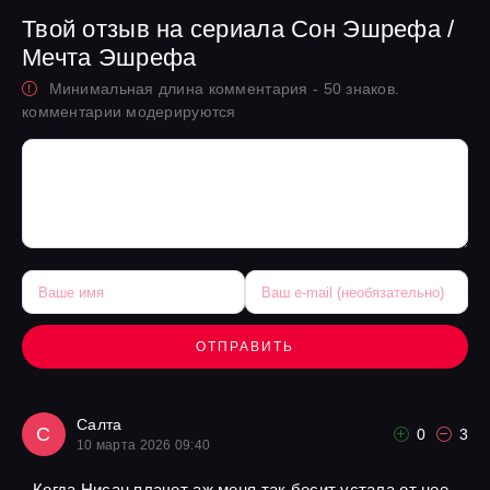
Твой отзыв на сериала Сон Эшрефа /
Мечта Эшрефа
Минимальная длина комментария - 50 знаков.
комментарии модерируются
ОТПРАВИТЬ
Салта
С
0
3
10 марта 2026 09:40
Когда Нисан плачет аж меня так бесит устала от нее