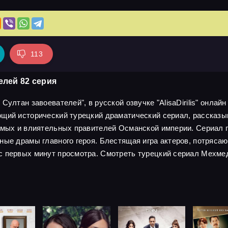
113
елей 82 серия
ултан завоевателей", в русской озвучке "AlisaDirilis" онлайн
ющий исторический турецкий драматический сериал, рассказ
имых и влиятельных правителей Османской империи. Сериал по
чные драмы главного героя. Блестящая игра актеров, потряс
с первых минут просмотра. Смотреть турецкий сериал Мехмед