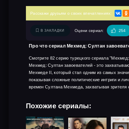
Расскажи друзьям о своих впечатлениях:
Оцени сериал:
254
В ЗАКЛАДКИ
Про что сериал Мехмед: Султан завоеват
Смотрите 82 серию турецкого сериала "Мехмед: С
Мехмед: Султан завоевателей - это захватыва
Мехмеде II, который стал одним из самых знач
показывая сложные политические интриги и ли
времен Султана Мехмеда, захватывая зрителя 
Похожие сериалы: