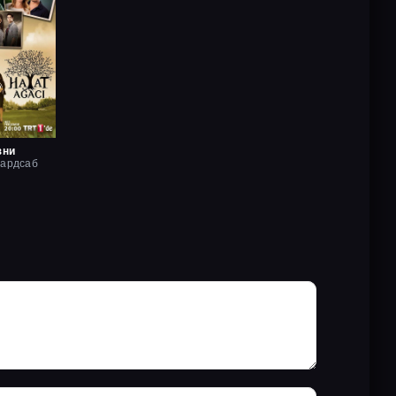
зни
хардсаб