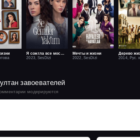
жизни
Я сожгла все мосты / Какие корабли я сжёг
Мечты и жизни
Дерево жи
отова
2023, SesDizi
2022, SesDizi
2014, Рус. 
Султан завоевателей
комментарии модерируются