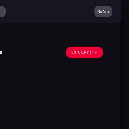
Войти
а
83 СЕРИЯ >