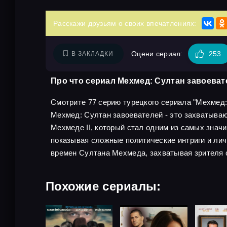
Расскажи друзьям о своих впечатлениях:
Оцени сериал:
253
В ЗАКЛАДКИ
Про что сериал Мехмед: Султан завоеват
Смотрите 77 серию турецкого сериала "Мехмед: С
Мехмед: Султан завоевателей - это захватыва
Мехмеде II, который стал одним из самых знач
показывая сложные политические интриги и ли
времен Султана Мехмеда, захватывая зрителя 
Похожие сериалы: