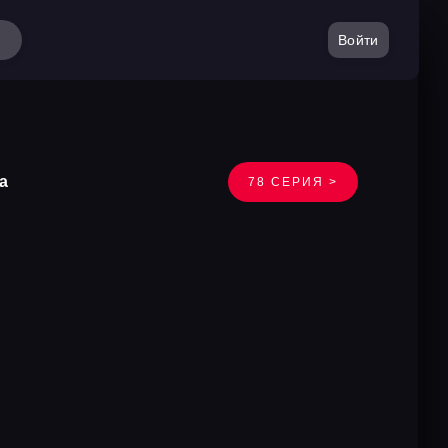
Войти
а
78 СЕРИЯ >