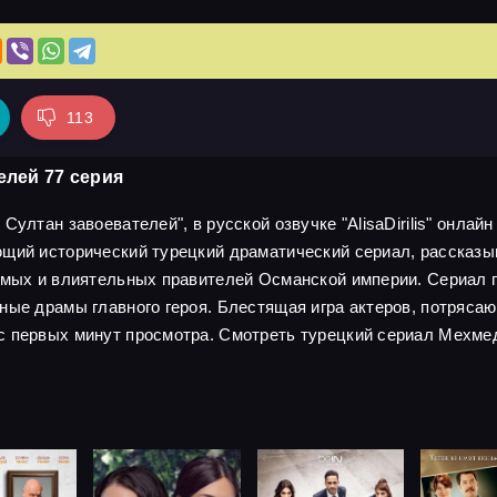
113
елей 77 серия
ултан завоевателей", в русской озвучке "AlisaDirilis" онлайн
ющий исторический турецкий драматический сериал, рассказ
имых и влиятельных правителей Османской империи. Сериал по
чные драмы главного героя. Блестящая игра актеров, потряс
с первых минут просмотра. Смотреть турецкий сериал Мехмед