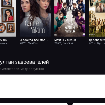
жизни
Я сожгла все мосты / Какие корабли я сжёг
Мечты и жизни
Дерево жи
отова
2023, SesDizi
2022, SesDizi
2014, Рус. 
Султан завоевателей
комментарии модерируются