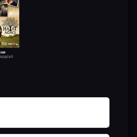
зни
хардсаб