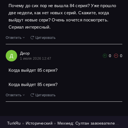
Почему до сих пор не вышла 84 серия? Уже прошло
две недели, как нет новых серий. Скажите, когда
выйдут новые сери? Очень хочется посмотреть.
Сериал интересный.
Ответить
Цитировать
Диор
Д
0
0
1 июля 2026 12:47
Когда выйдет 85 серия?
Когда выйдет 85 серия?
Ответить
Цитировать
TurkRu
»
Исторический
»
Мехмед: Султан завоевателей
»
1 