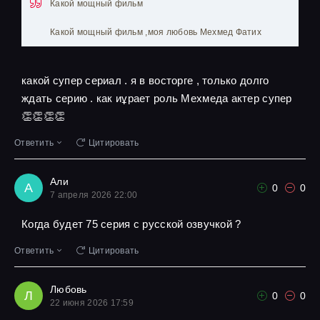
Какой мощный фильм
Какой мощный фильм ,моя любовь Мехмед Фатих
какой супер сериал . я в восторге , только долго
ждать серию . как иұрает роль Мехмеда актер супер
👏👏👏👏
Ответить
Цитировать
Али
А
0
0
7 апреля 2026 22:00
Когда будет 75 серия с русской озвучкой ?
Ответить
Цитировать
Любовь
Л
0
0
22 июня 2026 17:59