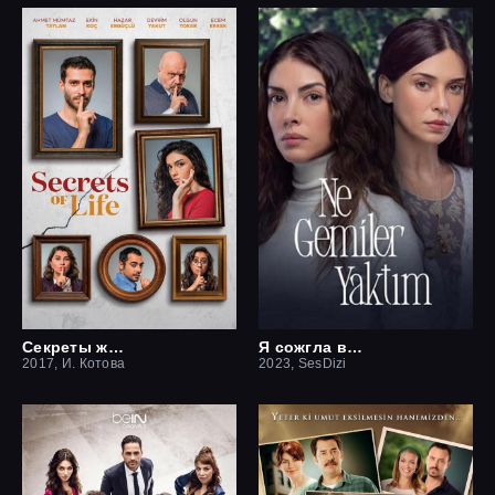
Секреты жизни
Я сожгла все мосты / Какие корабли я сжёг
2017, И. Котова
2023, SesDizi