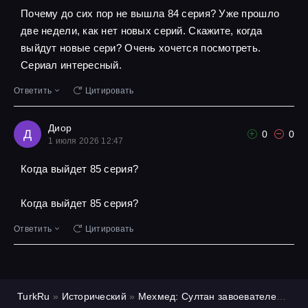
Почему до сих пор не вышла 84 серия? Уже прошло
две недели, как нет новых серий. Скажите, когда
выйдут новые сери? Очень хочется посмотреть.
Сериал интересный.
Ответить
Цитировать
Диор
Д
0
0
1 июля 2026 12:47
Когда выйдет 85 серия?
Когда выйдет 85 серия?
Ответить
Цитировать
TurkRu
»
Исторический
»
Мехмед: Султан завоевателей
»
1 