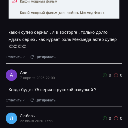
Какой мощный фильм
Какой мощный фильм ,моя любовь Мехмед Фатих
какой супер сериал . я в восторге , только долго
ждать серию . как иұрает роль Мехмеда актер супер
👏👏👏👏
Ответить
Цитировать
Али
А
0
0
7 апреля 2026 22:00
Когда будет 75 серия с русской озвучкой ?
Ответить
Цитировать
Любовь
Л
0
0
22 июня 2026 17:59