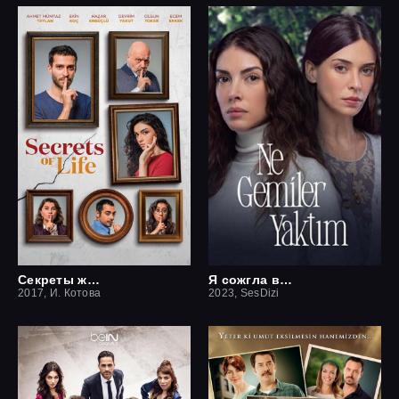
Секреты жизни
Я сожгла все мосты / Какие корабли я сжёг
2017, И. Котова
2023, SesDizi