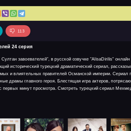
113
елей 24 серия
ултан завоевателей", в русской озвучке "AlisaDirilis" онлайн
ющий исторический турецкий драматический сериал, рассказ
имых и влиятельных правителей Османской империи. Сериал по
чные драмы главного героя. Блестящая игра актеров, потряс
с первых минут просмотра. Смотреть турецкий сериал Мехмед