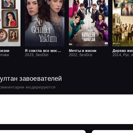
жизни
Я сожгла все мосты / Какие корабли я сжёг
Мечты и жизни
Дерево жи
отова
2023, SesDizi
2022, SesDizi
2014, Рус. 
Султан завоевателей
комментарии модерируются