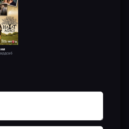
зни
хардсаб