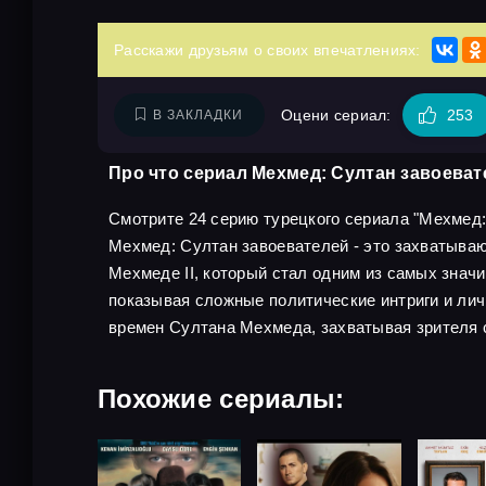
Расскажи друзьям о своих впечатлениях:
Оцени сериал:
253
В ЗАКЛАДКИ
Про что сериал Мехмед: Султан завоеват
Смотрите 24 серию турецкого сериала "Мехмед: С
Мехмед: Султан завоевателей - это захватыва
Мехмеде II, который стал одним из самых знач
показывая сложные политические интриги и ли
времен Султана Мехмеда, захватывая зрителя 
Похожие сериалы: