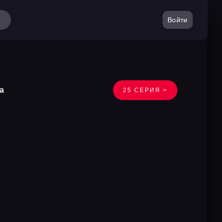
Войти
а
25 СЕРИЯ >