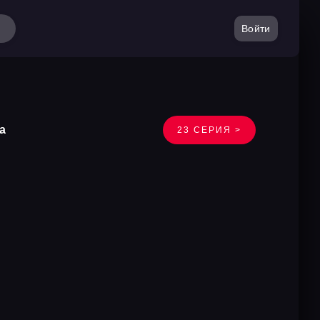
Войти
а
23 СЕРИЯ >