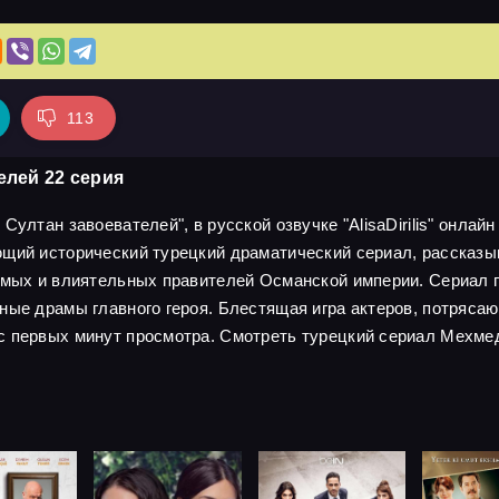
113
елей 22 серия
ултан завоевателей", в русской озвучке "AlisaDirilis" онлайн
ющий исторический турецкий драматический сериал, рассказ
имых и влиятельных правителей Османской империи. Сериал по
чные драмы главного героя. Блестящая игра актеров, потряс
с первых минут просмотра. Смотреть турецкий сериал Мехмед