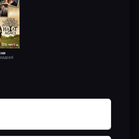
зни
хардсаб