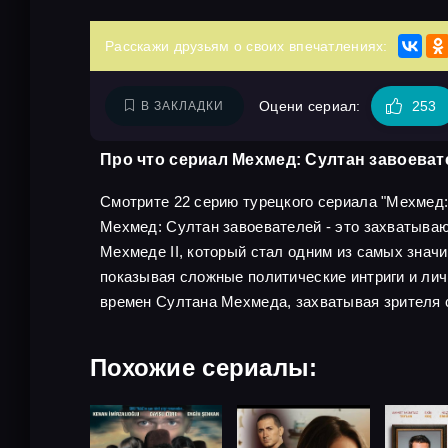
Расскажи друзьям о своих впечатлениях:
Оцени сериал:
253
В ЗАКЛАДКИ
Про что сериал Мехмед: Султан завоеват
Смотрите 22 серию турецкого сериала "Мехмед: С
Мехмед: Султан завоевателей - это захватыва
Мехмеде II, который стал одним из самых знач
показывая сложные политические интриги и ли
времен Султана Мехмеда, захватывая зрителя 
Похожие сериалы: