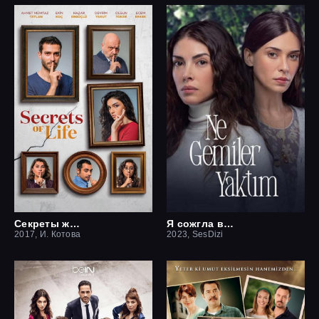
Секреты жизни
Я сожгла все мосты / Какие корабли я сжёг
2017, И. Котова
2023, SesDizi