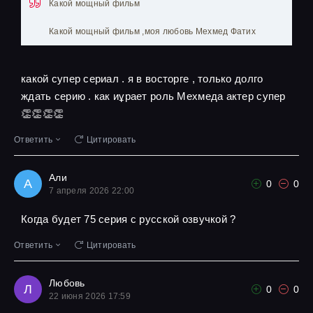
Какой мощный фильм
Какой мощный фильм ,моя любовь Мехмед Фатих
какой супер сериал . я в восторге , только долго
ждать серию . как иұрает роль Мехмеда актер супер
👏👏👏👏
Ответить
Цитировать
Али
А
0
0
7 апреля 2026 22:00
Когда будет 75 серия с русской озвучкой ?
Ответить
Цитировать
Любовь
Л
0
0
22 июня 2026 17:59