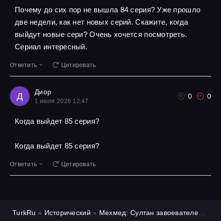
Почему до сих пор не вышла 84 серия? Уже прошло
две недели, как нет новых серий. Скажите, когда
выйдут новые сери? Очень хочется посмотреть.
Сериал интересный.
Ответить
Цитировать
Диор
Д
0
0
1 июля 2026 12:47
Когда выйдет 85 серия?
Когда выйдет 85 серия?
Ответить
Цитировать
TurkRu
»
Исторический
»
Мехмед: Султан завоевателей
»
1 