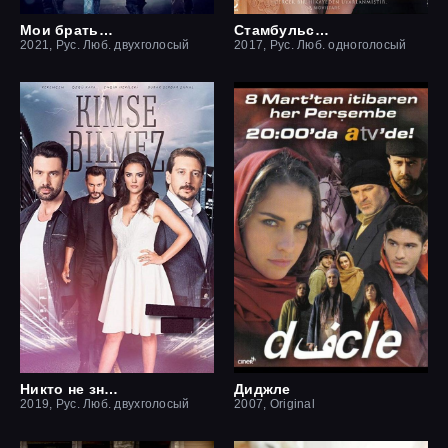
Мои братья / Братья и сестры
Стамбульская невеста / Невеста из стамбула
2021, Рус. Люб. двухголосый
2017, Рус. Люб. одноголосый
Никто не знает
Диджле
2019, Рус. Люб. двухголосый
2007, Original