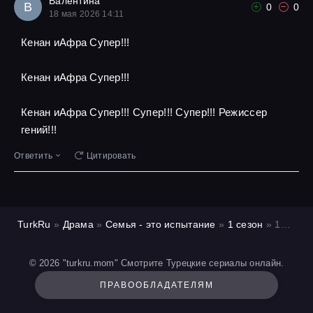
Валентина
В
0
0
18 мая 2026 14:11
Кенан иАфра Супер!!!
Кенан иАфра Супер!!!
Кенан иАфра Супер!!! Супер!!! Супер!!! Режиссер
гений!!!
Ответить
Цитировать
TurkRu
»
Драма
»
Семья - это испытание
»
1 сезон
» 15 серия
© 2026 "turkru.mom" Смотрите Турецкие сериалы онлайн.
ПРАВООБЛАДАТЕЛЯМ