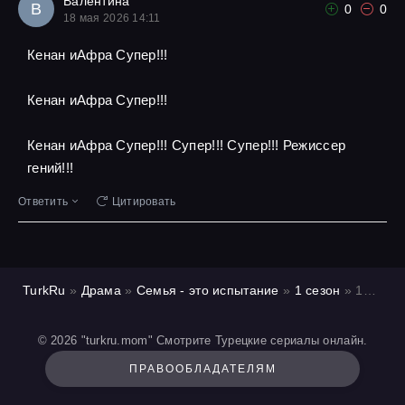
Валентина
В
0
0
18 мая 2026 14:11
Кенан иАфра Супер!!!
Кенан иАфра Супер!!!
Кенан иАфра Супер!!! Супер!!! Супер!!! Режиссер
гений!!!
Ответить
Цитировать
TurkRu
»
Драма
»
Семья - это испытание
»
1 сезон
» 14 серия
© 2026 "turkru.mom" Смотрите Турецкие сериалы онлайн.
ПРАВООБЛАДАТЕЛЯМ