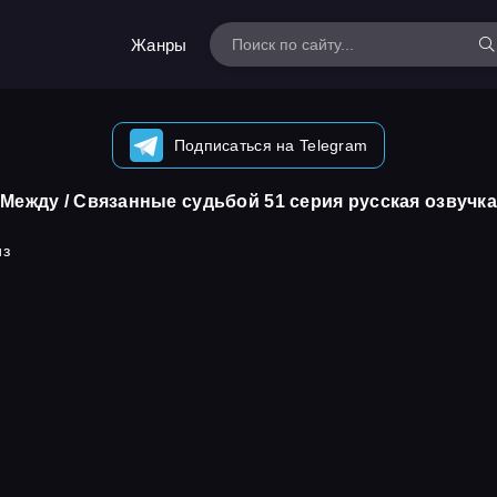
Жанры
Подписаться на Telegram
Между / Связанные судьбой 51 серия русская озвучка
из