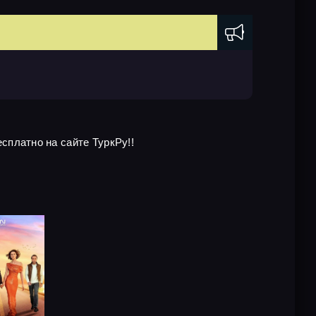
есплатно на сайте ТуркРу!!