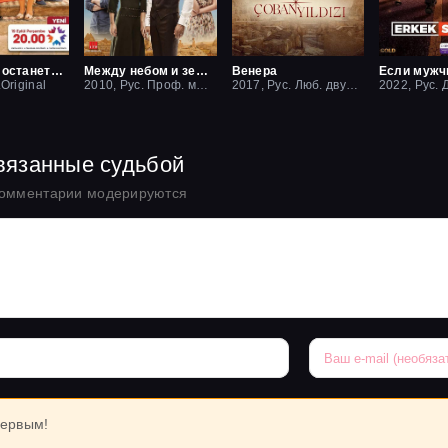
Пусть это останется между нами
Между небом и землей / Небесная любовь
Венера
.Original
2010, Рус. Проф. многоголосый
2017, Рус. Люб. двухголосый
вязанные судьбой
комментарии модерируются
первым!