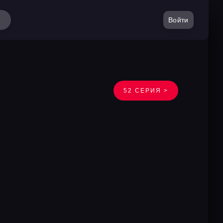
Войти
52 СЕРИЯ >