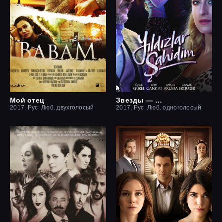
Мой отец
Звезды — мои свидетели
2017, Рус. Люб. двухголосый
2017, Рус. Люб. одноголосый