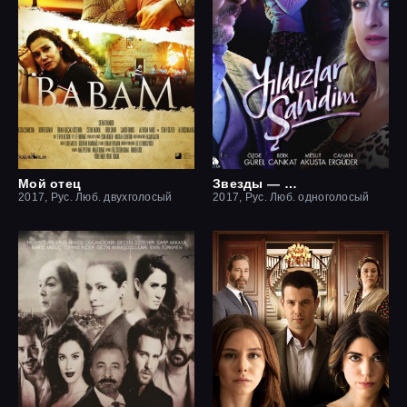
Мой отец
Звезды — мои свидетели
2017, Рус. Люб. двухголосый
2017, Рус. Люб. одноголосый