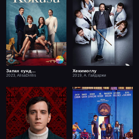
Запах сундука
Хекимоглу
2023, AlisaDirilis
2019, А. Гайдаржи