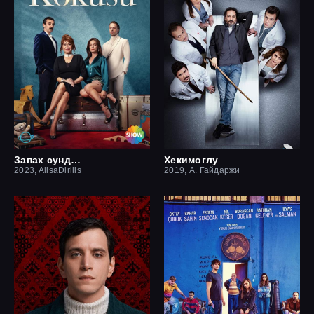
Запах сундука
Хекимоглу
2023, AlisaDirilis
2019, А. Гайдаржи