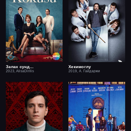
Запах сундука
Хекимоглу
2023, AlisaDirilis
2019, А. Гайдаржи