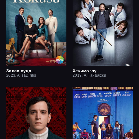
Запах сундука
Хекимоглу
2023, AlisaDirilis
2019, А. Гайдаржи