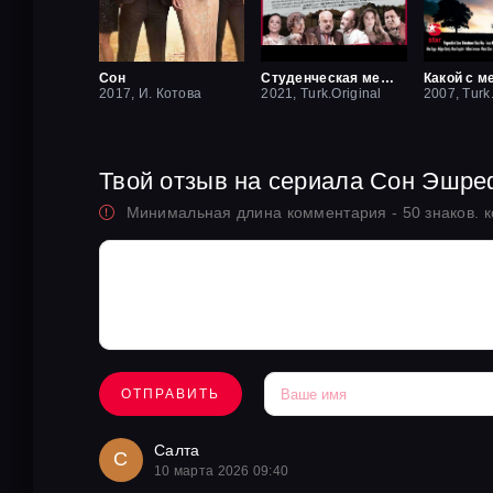
Сон
Студенческая мечта
Какой с м
2017, И. Котова
2021, Turk.Original
2007, Turk
Твой отзыв на сериала Сон Эшр
Минимальная длина комментария - 50 знаков. 
ОТПРАВИТЬ
Салта
С
10 марта 2026 09:40