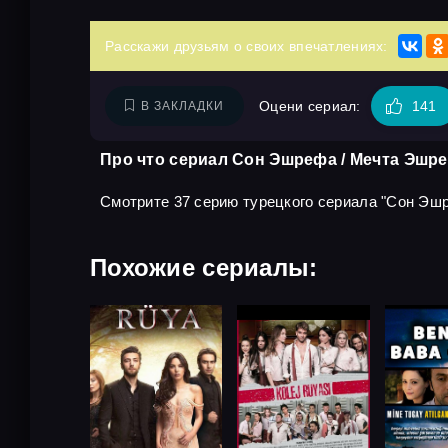
Расскажи друзьям о своих впечатлениях:
Оцени сериал:
141
В ЗАКЛАДКИ
Про что сериал Сон Эшрефа / Мечта Эшре
Смотрите 37 серию турецкого сериала "Сон Эшре
Похожие сериалы: