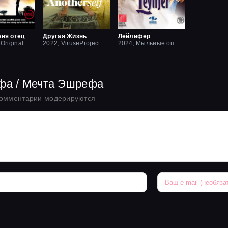
еня отец
Другая Жизнь
Лейлифер
.Original
2022, ViruseProject
2024, Мыльные оперы Турции
ефа / Мечта Эшрефа
комментарии модерируются