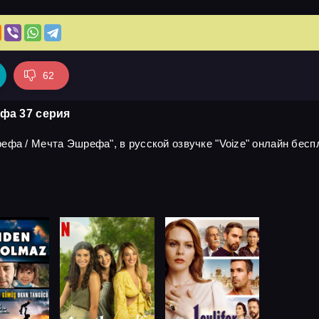
62
фа 37 серия
фа / Мечта Эшрефа", в русской озвучке "Voize" онлайн беспл