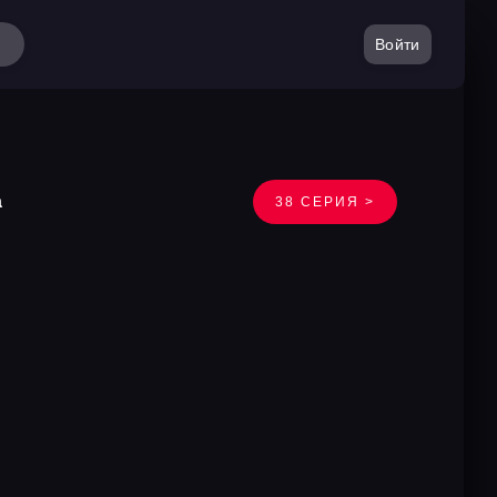
Войти
а
38 СЕРИЯ >