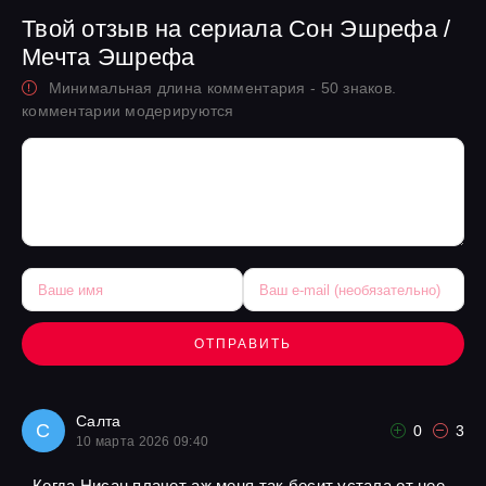
Твой отзыв на сериала Сон Эшрефа /
Мечта Эшрефа
Минимальная длина комментария - 50 знаков.
комментарии модерируются
ОТПРАВИТЬ
Салта
С
0
3
10 марта 2026 09:40
Когда Нисан плачет аж меня так бесит устала от нее