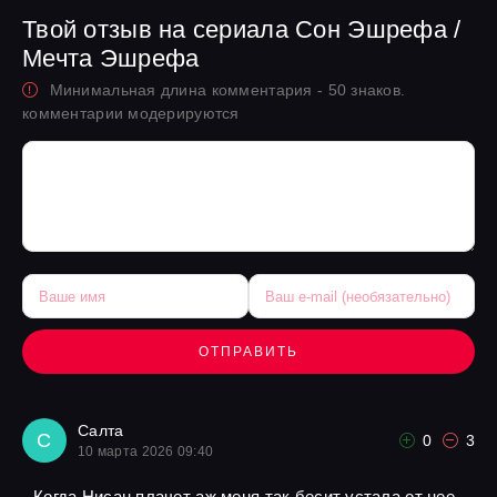
Твой отзыв на сериала Сон Эшрефа /
Мечта Эшрефа
Минимальная длина комментария - 50 знаков.
комментарии модерируются
ОТПРАВИТЬ
Салта
С
0
3
10 марта 2026 09:40
Когда Нисан плачет аж меня так бесит устала от нее