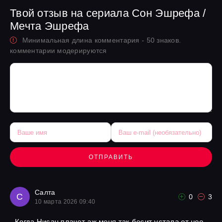
Твой отзыв на сериала Сон Эшрефа /
Мечта Эшрефа
Минимальная длина комментария - 50 знаков.
комментарии модерируются
ОТПРАВИТЬ
Салта
С
0
3
10 марта 2026 09:40
Когда Нисан плачет аж меня так бесит устала от нее