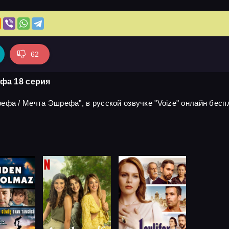
62
фа 18 серия
фа / Мечта Эшрефа", в русской озвучке "Voize" онлайн беспл