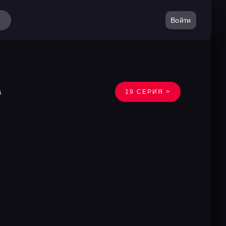
Войти
а
19 СЕРИЯ >