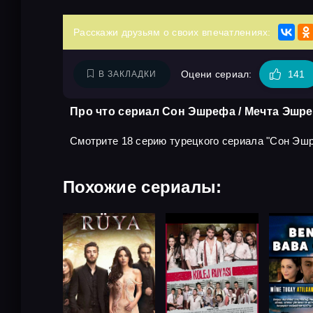
Расскажи друзьям о своих впечатлениях:
Оцени сериал:
141
В ЗАКЛАДКИ
Про что сериал Сон Эшрефа / Мечта Эшре
Смотрите 18 серию турецкого сериала "Сон Эшре
Похожие сериалы: