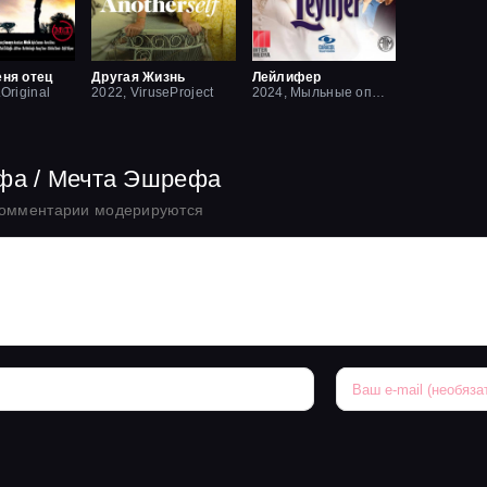
еня отец
Другая Жизнь
Лейлифер
.Original
2022, ViruseProject
2024, Мыльные оперы Турции
ефа / Мечта Эшрефа
комментарии модерируются