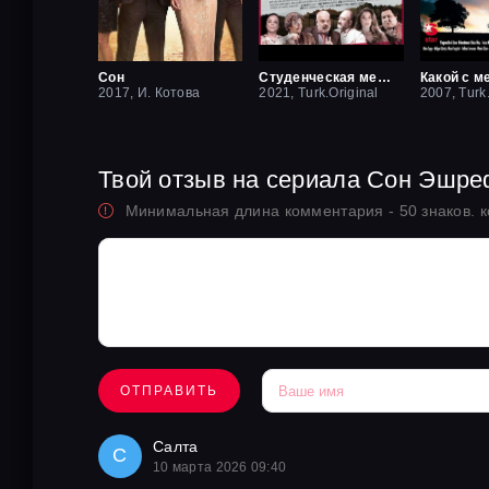
Сон
Студенческая мечта
Какой с м
2017, И. Котова
2021, Turk.Original
2007, Turk
Твой отзыв на сериала Сон Эшр
Минимальная длина комментария - 50 знаков. 
ОТПРАВИТЬ
Салта
С
10 марта 2026 09:40