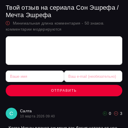
Твой отзыв на сериала Сон Эшрефа /
Мечта Эшрефа
Минимальная длина комментария - 50 знаков.
комментарии модерируются
ОТПРАВИТЬ
Салта
С
0
3
10 марта 2026 09:40
Когда Нисан плачет аж меня так бесит устала от нее