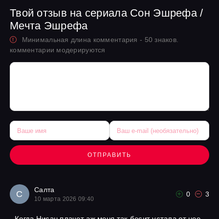
Твой отзыв на сериала Сон Эшрефа /
Мечта Эшрефа
Минимальная длина комментария - 50 знаков.
комментарии модерируются
ОТПРАВИТЬ
Салта
С
0
3
10 марта 2026 09:40
Когда Нисан плачет аж меня так бесит устала от нее