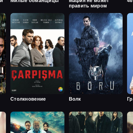
ой
Милые обманщицы
Мафия не может
46
править миром
Столкновение
Волк
Гр