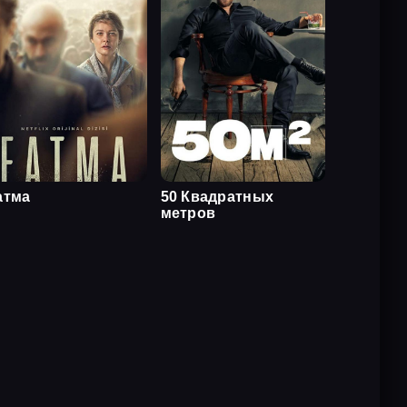
атма
50 Квадратных
метров