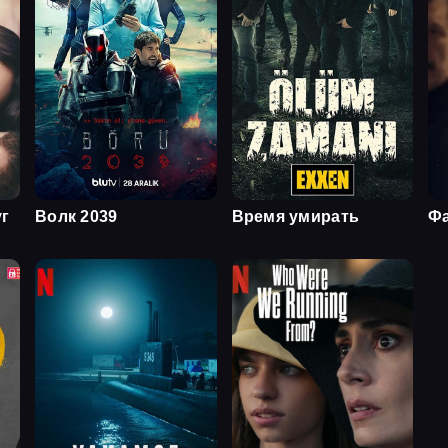
уг
Волк 2039
Время умирать
Ф