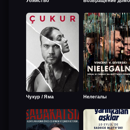
Убийство
Возвращение дом
Чукур / Яма
Нелегалы