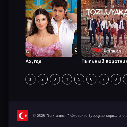
Ах, где
Пыльный воротни
1
2
3
4
5
6
7
8
© 2026 "turkru.mom" Смотрите Турецкие сериалы он