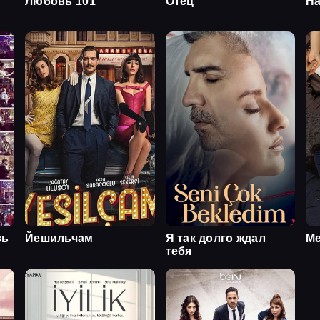
Любовь 101
Отец
На
вь
Йешильчам
Я так долго ждал
Ме
тебя