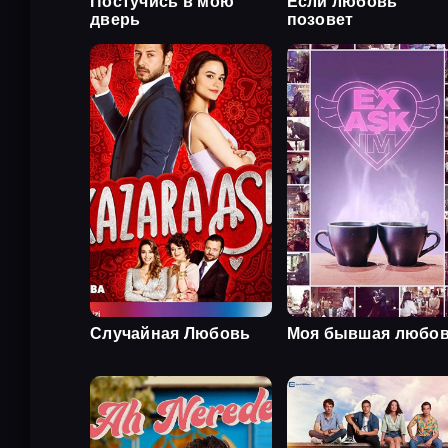
Постучись в мою
Если любовь
дверь
позовет
Случайная Любовь
Моя бывшая любо