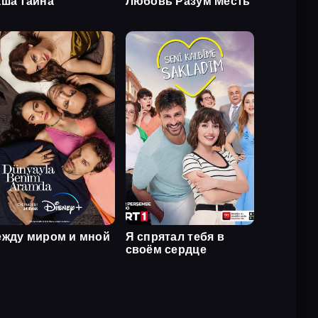
ша тайна
Любовь Разум Месть
жду миром и мной
Я спрятал тебя в
своём сердце