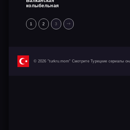
Балканская
колыбельная
1
2
3
© 2026 "turkru.mom" Смотрите Турецкие сериалы он