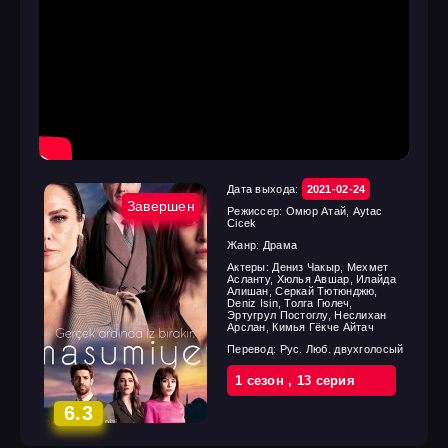
Дата выхода:
2021-02-24
Завершен
Режиссер:
Омюр Атай, Aytac
Cicek
Жанр:
Драма
Актеры:
Дениз Чакыр, Мехмет
Асланту, Хюлья Авшар, Илайда
Алишан, Серкай Тютюнджю,
Deniz Isin, Толга Гюлеч,
Эртугрул Постоглу, Неслихан
Арслан, Кимья Гёкче Айтач
Перевод:
Рус. Люб. двухголосый
1 cезон
,
13 cерия
6.3