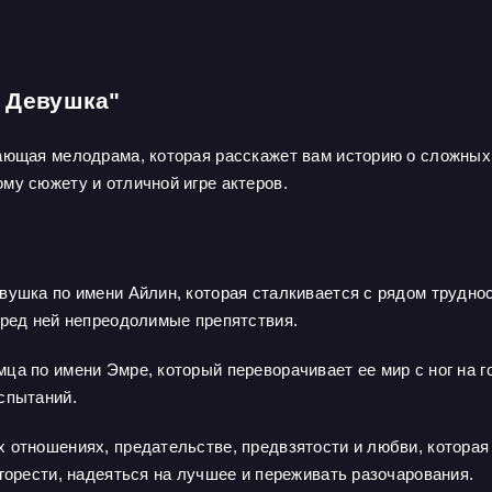
а Девушка"
вающая мелодрама, которая расскажет вам историю о сложны
му сюжету и отличной игре актеров.
вушка по имени Айлин, которая сталкивается с рядом труднос
еред ней непреодолимые препятствия.
ца по имени Эмре, который переворачивает ее мир с ног на г
спытаний.
 отношениях, предательстве, предвзятости и любви, котора
горести, надеяться на лучшее и переживать разочарования.