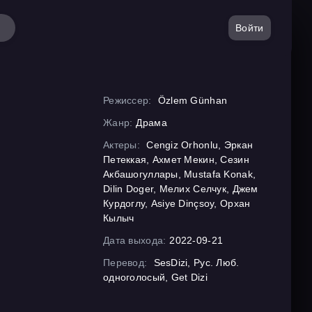
Войти
Режиссер:
Özlem Günhan
Жанр:
Драма
Актеры:
Cengiz Orhonlu, Эркан
Петеккая, Ахмет Мекин, Сезин
Акбашогуллары, Mustafa Konak,
Dilin Doger, Мелих Селчук, Джем
Курдоглу, Asiye Dinçsoy, Орхан
Кылыч
Дата выхода:
2022-09-21
Перевод:
SesDizi, Рус. Люб.
одноголосый, Get Dizi