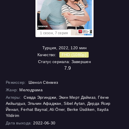
1 cезон, 7 cерия
Турция, 2022, 120 мин
Качество:
FHD (1080p)
Статус сериала: Завершен
7.9
Режиссер:
Шенол Сёнмез
Жанр:
Мелодрама
Актеры:
Севда Эргинджи, Экин Мерт Даймаз, Гёкче
Акйылдыз, Эльчин Афаджан, Sibel Aytan, Дерда Ясир
Йенал, Ferhat Baynal, Ali Öner, Berke Üsdiken, Ilayda
Yildirim
Дата выхода:
2022-06-30