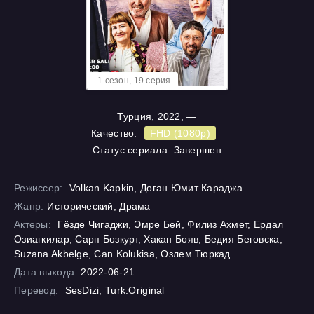
1 cезон, 19 cерия
Турция, 2022, —
Качество:
FHD (1080p)
Статус сериала: Завершен
Режиссер:
Volkan Kapkin, Доган Юмит Караджа
Жанр:
Исторический, Драма
Актеры:
Гёзде Чигаджи, Эмре Бей, Филиз Ахмет, Ердал
Озиагкилар, Сарп Бозкурт, Хакан Бояв, Бедия Беговска,
Suzana Akbelge, Can Kolukisa, Озлем Тюркад
Дата выхода:
2022-06-21
Перевод:
SesDizi, Turk.Original