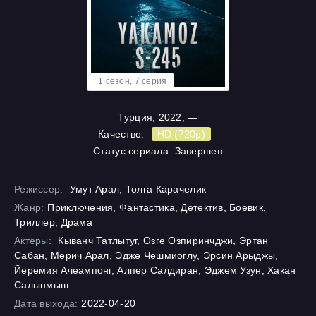
1 cезон, 7 cерия
Турция, 2022, —
Качество:
HD (720p)
Статус сериала: Завершен
Режиссер:
Умут Арал, Толга Карачелик
Жанр:
Приключения, Фантастика, Детектив, Боевик,
Триллер, Драма
Актеры:
Кыванч Татлытуг, Озге Озпиринчджи, Эртан
Сабан, Мерич Арал, Эдже Чешмиоглу, Эрсин Арыджы,
Йеремия Ачеампонг, Алпер Салдиран, Эджем Узун, Хакан
Салынмыш
Дата выхода:
2022-04-20