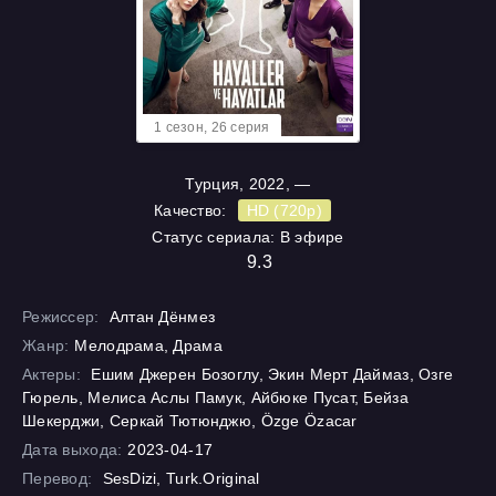
1 cезон, 26 cерия
Турция, 2022, —
Качество:
HD (720p)
Статус сериала: В эфире
9.3
Режиссер:
Алтан Дёнмез
Жанр:
Мелодрама, Драма
Актеры:
Ешим Джерен Бозоглу, Экин Мерт Даймаз, Озге
Гюрель, Мелиса Аслы Памук, Айбюке Пусат, Бейза
Шекерджи, Серкай Тютюнджю, Özge Özacar
Дата выхода:
2023-04-17
Перевод:
SesDizi, Turk.Original