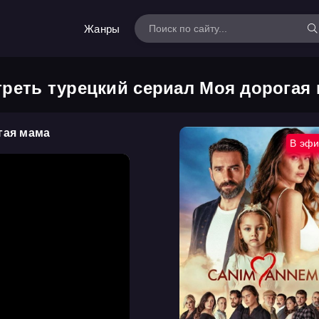
Жанры
реть турецкий сериал Моя дорогая
гая мама
В эф