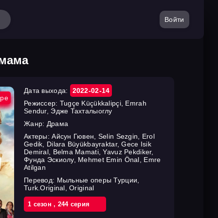
Войти
 мама
Дата выхода:
2022-02-14
ире
Режиссер:
Tugçe Küçükkalipçi, Emrah
Sendur, Эдже Тахталыоглу
Жанр:
Драма
Актеры:
Айсун Гювен, Selin Sezgin, Erol
Gedik, Dilara Büyükbayraktar, Gece Isik
Demiral, Belma Mamati, Yavuz Pekdiker,
Фунда Эскиолу, Mehmet Emin Önal, Emre
Atilgan
Перевод:
Мыльные оперы Турции,
Turk.Original, Original
1 cезон
,
244 cерия